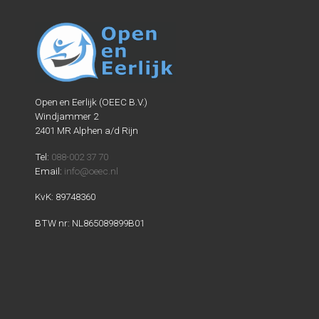
Open en Eerlijk (OEEC B.V.)
Windjammer 2
2401 MR Alphen a/d Rijn
Tel:
088-002 37 70
Email:
info@oeec.nl
KvK: 89748360
BTW nr: NL865089899B01