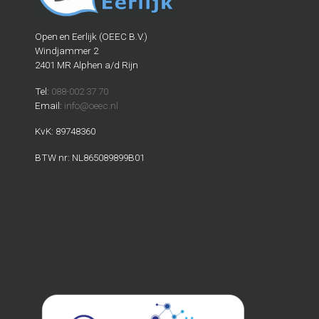
Open en Eerlijk (OEEC B.V.)
Windjammer 2
2401 MR Alphen a/d Rijn
Tel:
088-002 37 70
Email:
info@oeec.nl
KvK: 89748360
BTW nr: NL865089899B01