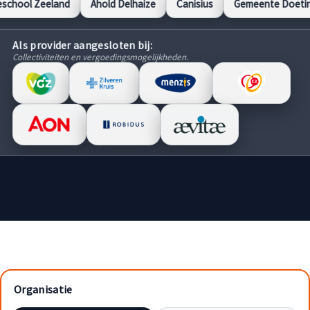
Ahold Delhaize
Canisius
Gemeente Doetinchem
Gemeent
Als provider aangesloten bij:
Collectiviteiten en vergoedingsmogelijkheden.
Organisatie