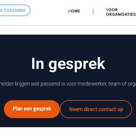
V
OOR
N COACHING
H
OME
|||
|
|||
ORGANISATIES
In gesprek
elder krijgen wat passend is voor medewerker, team of orga
Plan een gesprek
Neem direct contact op