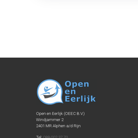
Open en Eerlijk (OEEC B.V.)
Windjammer 2
2401 MR Alphen a/d Rijn
Tel:
088-002 37 70