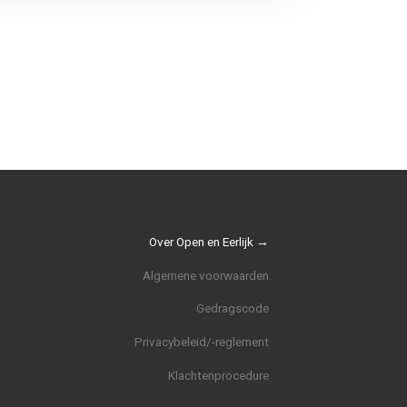
Over Open en Eerlijk →
Algemene voorwaarden
Gedragscode
Privacybeleid/-reglement
Klachtenprocedure