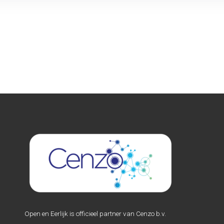
Open en Eerlijk is officieel partner van Cenzo b.v.