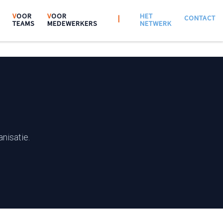
V
OOR
V
OOR
HET
|||
|
|||
CONTACT
TEAMS
MEDEWERKERS
NETWERK
nisatie.