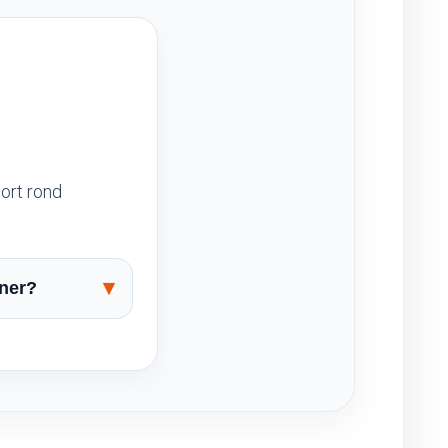
ort rond
oner?