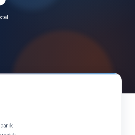
xtel
aar ik