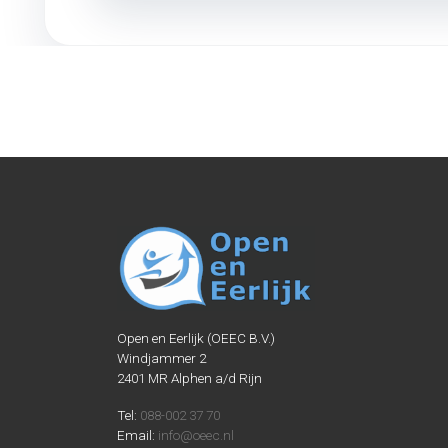
Open en Eerlijk (OEEC B.V.)
Windjammer 2
2401 MR Alphen a/d Rijn
Tel:
088-002 37 70
Email:
info@oeec.nl