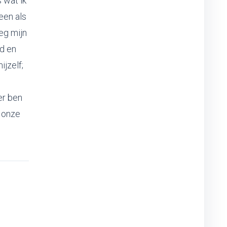
 wat ik
leen als
eg mijn
id en
jzelf;
er ben
, onze