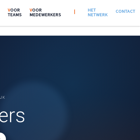
V
OOR
V
OOR
HET
|||
|
|||
CONTACT
TEAMS
MEDEWERKERS
NETWERK
IJK
ers
r