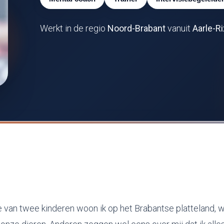
Werkt in de regio
Noord-Brabant
vanuit
Aarle-Ri
 van twee kinderen woon ik op het Brabantse platteland, w