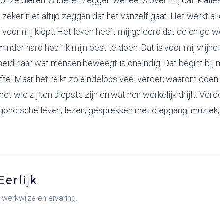
 onze dieren. Anderen zeggen wel eens over mij dat ik alles
il zeker niet altijd zeggen dat het vanzelf gaat. Het werkt al
t voor mij klopt. Het leven heeft mij geleerd dat de enige w
nder hard hoef ik mijn best te doen. Dat is voor mij vrijhe
heid naar wat mensen beweegt is oneindig. Dat begint bij mi
fte. Maar het reikt zo eindeloos veel verder; waarom doen
t wie zij ten diepste zijn en wat hen werkelijk drijft. Verd
rgondische leven, lezen, gesprekken met diepgang, muziek
Eerlijk
r werkwijze en ervaring.