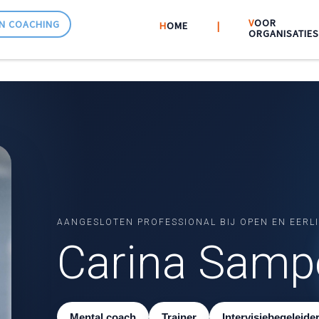
V
OOR
N COACHING
H
OME
|||
|
|||
ORGANISATIES
AANGESLOTEN PROFESSIONAL BIJ OPEN EN EERL
Carina Samp
Mental coach
Trainer
Intervisiebegeleide