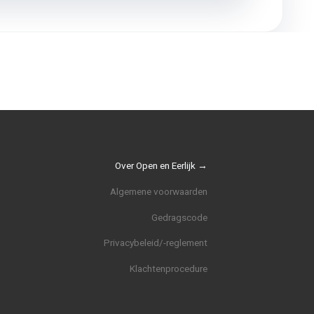
Over Open en Eerlijk →
Algemene voorwaarden
Gedragscode
Privacybeleid/-reglement
Klachtenprocedure