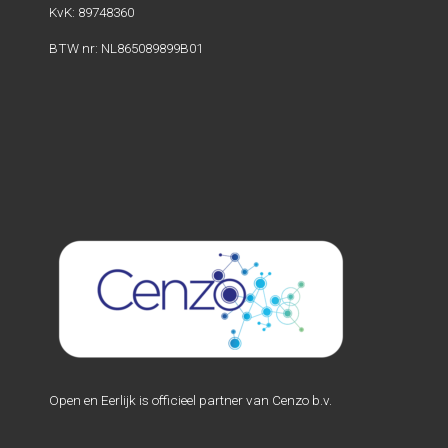
KvK: 89748360
BTW nr: NL865089899B01
Open en Eerlijk is officieel partner van Cenzo b.v.