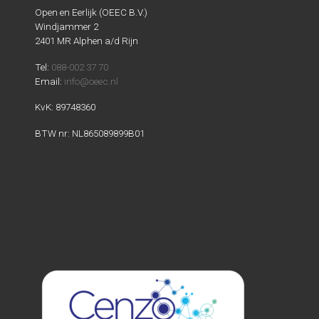
Open en Eerlijk (OEEC B.V.)
Windjammer 2
2401 MR Alphen a/d Rijn
Tel:
088-002 37 70
Email:
info@oeec.nl
KvK: 89748360
BTW nr: NL865089899B01